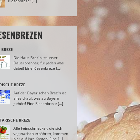
Riesenbreze: [...]
ESENBREZEN
 BREZE
Die Haus Brez'n ist unser
Dauerbrenner, für jeden was
dabei! Eine Riesenbreze [...]
RISCHE BREZE
Auf der Bayerischen Brez'n ist
alles drauf, was zu Bayern
gehört! Eine Riesenbreze [...]
TARISCHE BREZE
Alle Feinschmecker, die sich
vegetarisch ernähren, kommen
hier auf Ihre Kosten! Eine [...]