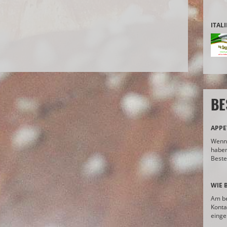
ITAL
BE
APPE
Wenn 
haben
Bestel
WIE 
Am be
Konta
eingep