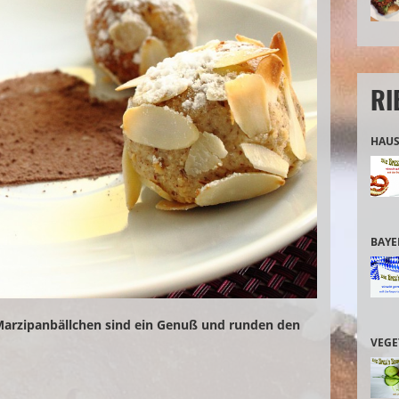
RI
HAUS
BAYE
rzipanbällchen sind ein Genuß und runden den
VEGE